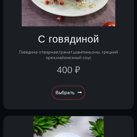
С говядиной
Говядина отварная,гранат,шампиньоны, грецкий
орех,майонезный соус
400 ₽
Выбрать