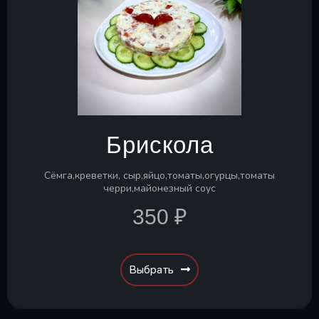
Брискола
Сёмга,креветки, сыр,яйцо,томаты,огурцы,томаты
черри,майонезный соус
350 ₽
Выбрать